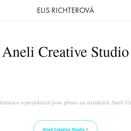
ELIS RICHTEROVÁ
Aneli Creative Studio
nformace o projektech jsou přímo na stránkách Aneli Cr
Aneli Creative Studio >